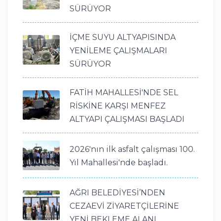
SÜRÜYOR
İÇME SUYU ALTYAPISINDA
YENİLEME ÇALIŞMALARI
SÜRÜYOR
FATİH MAHALLESİ'NDE SEL
RİSKİNE KARŞI MENFEZ
ALTYAPI ÇALIŞMASI BAŞLADI
2026'nın ilk asfalt çalışması 100.
Yıl Mahallesi'nde başladı.
AĞRI BELEDİYESİ’NDEN
CEZAEVİ ZİYARETÇİLERİNE
YENİ BEKLEME ALANI