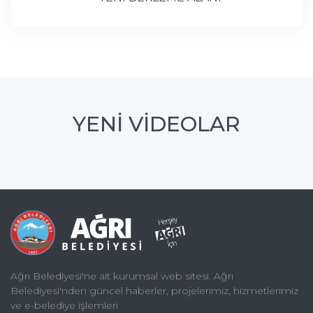
YENİ VİDEOLAR
Ağrı Belediyesi'ne ait kurumsal web sitesi. Ağrı
Belediyesi'nden güncel haberler, projelerimiz, hizmetlerimiz
ve e-belediye işlemleri