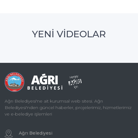
YENİ VİDEOLAR
Ağrı Belediyesi'ne ait kurumsal web sitesi. Ağrı
Belediyesi'nden güncel haberler, projelerimiz, hizmetlerimiz
ve e-belediye işlemleri
Ağrı Belediyesi