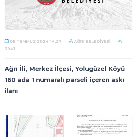
05 TEMMUZ 2024 14:37
AĞRI BELEDIYESI
3941
Ağrı İli, Merkez İlçesi, Yolugüzel Köyü
160 ada 1 numaralı parseli içeren askı
ilanı