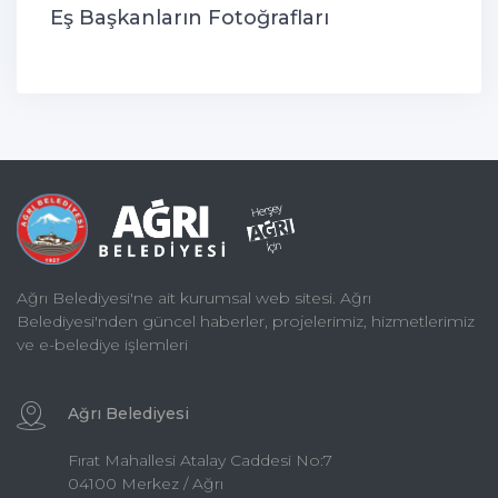
Eş Başkanların Fotoğrafları
Ağrı Belediyesi'ne ait kurumsal web sitesi. Ağrı
Belediyesi'nden güncel haberler, projelerimiz, hizmetlerimiz
ve e-belediye işlemleri
Ağrı Belediyesi
Fırat Mahallesi Atalay Caddesi No:7
04100 Merkez / Ağrı