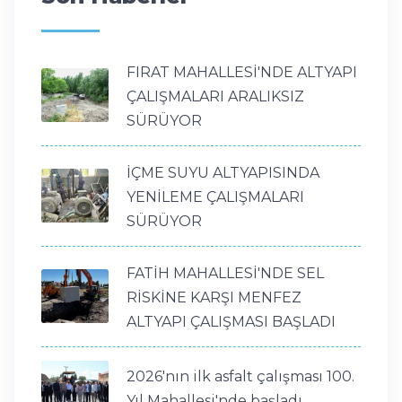
FIRAT MAHALLESİ'NDE ALTYAPI
ÇALIŞMALARI ARALIKSIZ
SÜRÜYOR
İÇME SUYU ALTYAPISINDA
YENİLEME ÇALIŞMALARI
SÜRÜYOR
FATİH MAHALLESİ'NDE SEL
RİSKİNE KARŞI MENFEZ
ALTYAPI ÇALIŞMASI BAŞLADI
2026'nın ilk asfalt çalışması 100.
Yıl Mahallesi'nde başladı.