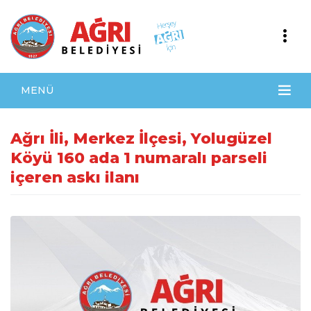
MENÜ
Ağrı İli, Merkez İlçesi, Yolugüzel
Köyü 160 ada 1 numaralı parseli
içeren askı ilanı