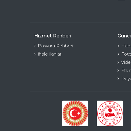
Hizmet Rehberi
Günce
Başvuru Rehberi
Habe
İhale İlanları
Foto
Vide
Etki
Duyu