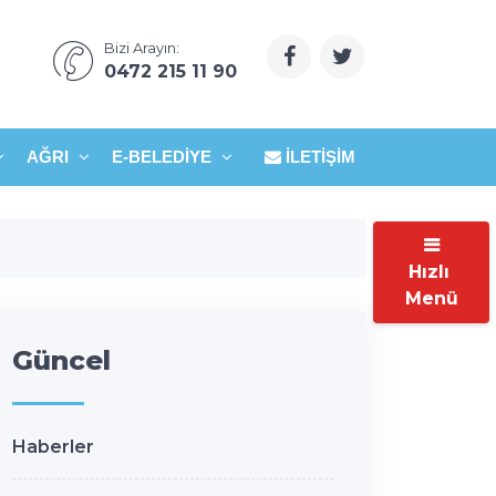
Bizi Arayın:
0472 215 11 90
AĞRI
E-BELEDIYE
İLETIŞIM
Hızlı
Menü
Güncel
Haberler