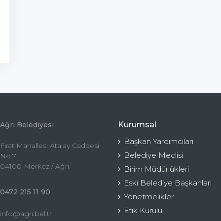
Kurumsal
Ağrı Belediyesi
Başkan Yardımcıları
Fırat Mahallesi Atalay Caddesi
Belediye Meclisi
No:7
04100 Merkez / Ağrı
Birim Müdürlükleri
Eski Belediye Başkanları
0472 215 11 90
Yönetmelikler
Etik Kurulu
info@agri.bel.tr