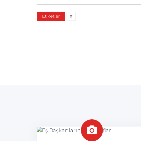
Etiketler
#