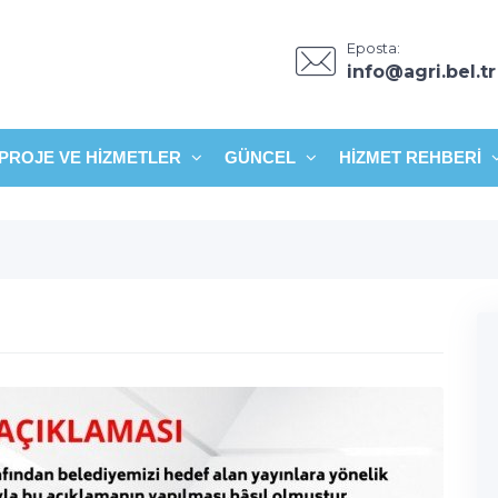
Eposta:
info@agri.bel.tr
PROJE VE HIZMETLER
GÜNCEL
HIZMET REHBERI