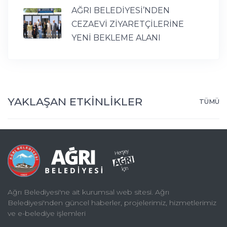
AĞRI BELEDİYESİ’NDEN
CEZAEVİ ZİYARETÇİLERİNE
YENİ BEKLEME ALANI
YAKLAŞAN ETKİNLİKLER
TÜMÜ
Ağrı Belediyesi'ne ait kurumsal web sitesi. Ağrı
Belediyesi'nden güncel haberler, projelerimiz, hizmetlerimiz
ve e-belediye işlemleri