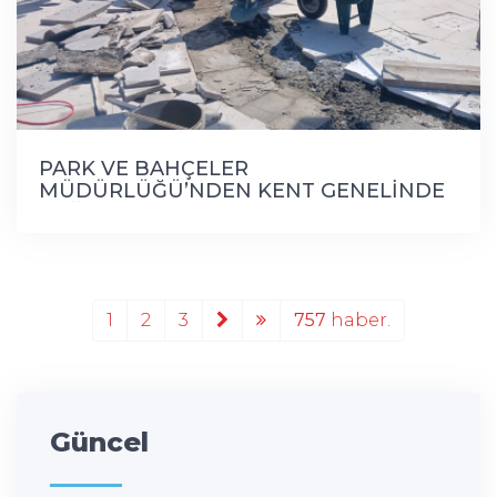
PARK VE BAHÇELER
MÜDÜRLÜĞÜ’NDEN KENT GENELİNDE
YOĞUN ÇALIŞMA
1
2
3
757
haber.
Güncel