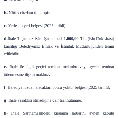
b-
Nüfus cüzdanı fotokopisi.
c-
Yerleşim yeri belgesi (2025 tarihli).
d-
İhale Taşınmaz Kira Şartnamesi
1.000,00 TL
(BinTürkLirası)
karşılığı Belediyemiz Emlak ve İstimlak Müdürlüğünden temin
edilebilir.
e-
İhale ile ilgili geçici teminat mektubu veya geçici teminat
ödenmesine ilişkin makbuz.
f-
Belediyemizden alacakları borcu yoktur belgesi (2025 tarihli).
g-
İhale yasaklısı olmadığına dair taahhütname.
h-
İhale Şartnamesindeki kiralama şartlarını aynen kabulü