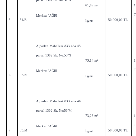
parsel 1302 Sk. No:51/B
61,89 m²
1
Merkez / AĞRI
5
51/B
50.000,00 TL
İşyeri
Alpaslan Mahallesi 833 ada 45
parsel 1302 Sk. No:53/N
73,14 m²
1
Merkez / AĞRI
6
53/N
50.000,00 TL
İşyeri
Alpaslan Mahallesi 833 ada 46
parsel 1302 Sk. No:53/M
73,26 m²
1
Merkez / AĞRI
7
53/M
50.000,00 TL
İşyeri