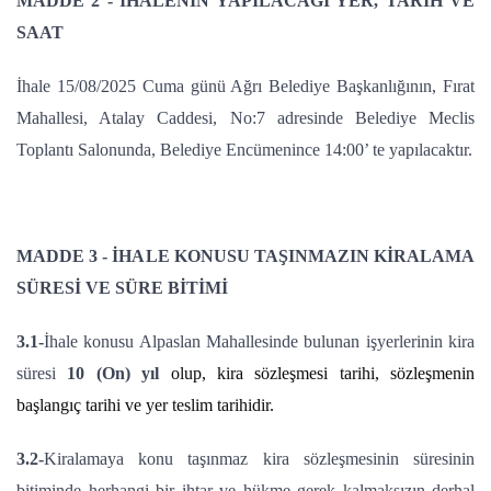
MADDE 2 - İHALENİN YAPILACAĞI YER, TARİH VE
SAAT
İhale 15/08/2025 Cuma günü Ağrı Belediye Başkanlığının, Fırat
Mahallesi, Atalay Caddesi, No:7 adresinde Belediye Meclis
Toplantı Salonunda, Belediye Encümenince 14:00’ te yapılacaktır.
MADDE 3 - İHALE KONUSU TAŞINMAZIN KİRALAMA
SÜRESİ VE SÜRE BİTİMİ
3.1-
İhale konusu Alpaslan Mahallesinde bulunan işyerlerinin
kira
süresi
10 (On) yıl
olup, kira sözleşmesi tarihi, sözleşmenin
başlangıç tarihi ve yer teslim tarihidir.
3.2-
Kiralamaya konu taşınmaz kira sözleşmesinin süresinin
bitiminde herhangi bir ihtar ve hükme gerek kalmaksızın derhal