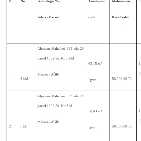
No
No
Bulunduğu Yer,
Yüzölçümü
Muhammen
T
Ada ve Parseli
(m²)
Kira Bedeli
Alpaslan Mahallesi 833 ada 28
parsel 1302 Sk. No:51/M
62,15 m²
1
Merkez / AĞRI
1
51/M
50.000,00 TL
İşyeri
Alpaslan Mahallesi 833 ada 29
parsel 1302 Sk. No:51/L
58,63 m²
1
Merkez / AĞRI
2
51/L
50.000,00 TL
İşyeri