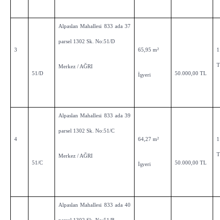
Alpaslan Mahallesi 833 ada 37
parsel 1302 Sk. No:51/D
3
65,95 m²
1
Merkez / AĞRI
51/D
50.000,00 TL
İşyeri
Alpaslan Mahallesi 833 ada 39
parsel 1302 Sk. No:51/C
4
64,27 m²
1
Merkez / AĞRI
51/C
50.000,00 TL
İşyeri
Alpaslan Mahallesi 833 ada 40