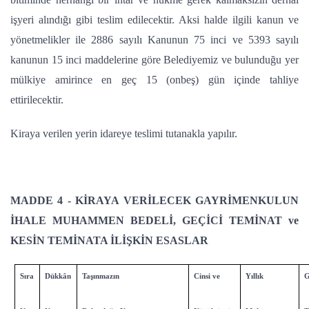
işyeri alındığı gibi teslim edilecektir. Aksi halde ilgili kanun ve
yönetmelikler ile 2886 sayılı Kanunun 75 inci ve 5393 sayılı
kanunun 15 inci maddelerine göre Belediyemiz ve bulunduğu yer
mülkiye amirince en geç 15 (onbeş) gün içinde tahliye
ettirilecektir.
Kiraya verilen yerin idareye teslimi tutanakla yapılır.
MADDE 4 -
KİRAYA VERİLECEK GAYRİMENKULUN
İHALE MUHAMMEN BEDELİ, GEÇİCİ TEMİNAT ve
KESİN TEMİNATA İLİŞKİN ESASLAR
Sıra
Dükkân
Taşınmazın
Cinsi ve
Yıllık
G