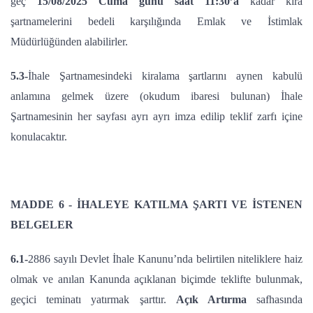
geç
15/08/2025 Cuma günü saat 11:30’a
kadar kira
şartnamelerini bedeli karşılığında Emlak ve İstimlak
Müdürlüğünden alabilirler.
5.3-
İhale Şartnamesindeki kiralama şartlarını aynen kabulü
anlamına gelmek üzere (okudum ibaresi bulunan) İhale
Şartnamesinin her sayfası ayrı ayrı imza edilip teklif zarfı içine
konulacaktır.
MADDE 6 - İHALEYE KATILMA ŞARTI VE İSTENEN
BELGELER
6.1-
2886 sayılı Devlet İhale Kanunu’nda belirtilen niteliklere haiz
olmak ve anılan Kanunda açıklanan biçimde teklifte bulunmak,
geçici teminatı yatırmak şarttır.
Açık Artırma
safhasında