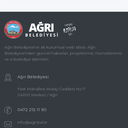
Ağrı Belediyesi'ne ait kurumsal web sitesi. Ağrı
Belediyesi'nden güncel haberler, projelerimiz, hizmetlerimiz
ve e-belediye işlemleri
Ağrı Belediyesi
Fırat Mahallesi Atalay Caddesi No:7
04100 Merkez / Ağrı
0472 215 11 90
info@agri.bel.tr