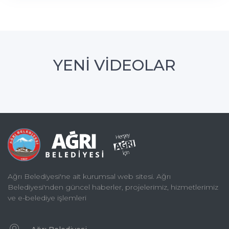
YENİ VİDEOLAR
Ağrı Belediyesi'ne ait kurumsal web sitesi. Ağrı
Belediyesi'nden güncel haberler, projelerimiz, hizmetlerimiz
ve e-belediye işlemleri