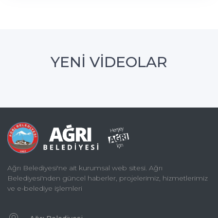
YENİ VİDEOLAR
Ağrı Belediyesi'ne ait kurumsal web sitesi. Ağrı
Belediyesi'nden güncel haberler, projelerimiz, hizmetlerimiz
ve e-belediye işlemleri