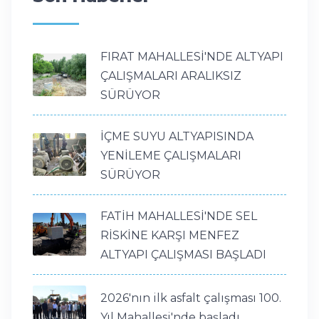
FIRAT MAHALLESİ'NDE ALTYAPI
ÇALIŞMALARI ARALIKSIZ
SÜRÜYOR
İÇME SUYU ALTYAPISINDA
YENİLEME ÇALIŞMALARI
SÜRÜYOR
FATİH MAHALLESİ'NDE SEL
RİSKİNE KARŞI MENFEZ
ALTYAPI ÇALIŞMASI BAŞLADI
2026'nın ilk asfalt çalışması 100.
Yıl Mahallesi'nde başladı.