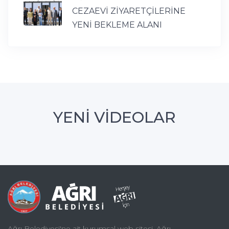
CEZAEVİ ZİYARETÇİLERİNE
YENİ BEKLEME ALANI
YENİ VİDEOLAR
Ağrı Belediyesi'ne ait kurumsal web sitesi. Ağrı