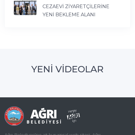
CEZAEVİ ZİYARETÇİLERİNE
YENİ BEKLEME ALANI
YENİ VİDEOLAR
Ağrı Belediyesi'ne ait kurumsal web sitesi. Ağrı