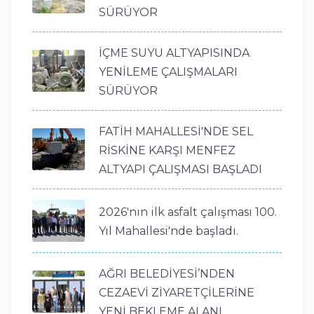
SÜRÜYOR
İÇME SUYU ALTYAPISINDA
YENİLEME ÇALIŞMALARI
SÜRÜYOR
FATİH MAHALLESİ'NDE SEL
RİSKİNE KARŞI MENFEZ
ALTYAPI ÇALIŞMASI BAŞLADI
2026'nın ilk asfalt çalışması 100.
Yıl Mahallesi'nde başladı.
AĞRI BELEDİYESİ’NDEN
CEZAEVİ ZİYARETÇİLERİNE
YENİ BEKLEME ALANI