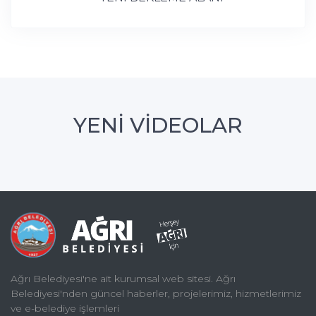
YENİ VİDEOLAR
Ağrı Belediyesi'ne ait kurumsal web sitesi. Ağrı
Belediyesi'nden güncel haberler, projelerimiz, hizmetlerimiz
ve e-belediye işlemleri