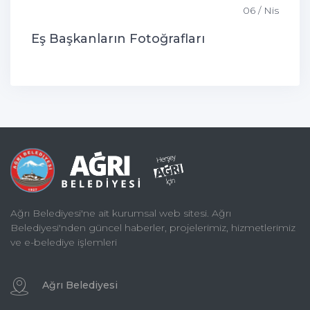
06 / Nis
Eş Başkanların Fotoğrafları
Ağrı Belediyesi'ne ait kurumsal web sitesi. Ağrı
Belediyesi'nden güncel haberler, projelerimiz, hizmetlerimiz
ve e-belediye işlemleri
Ağrı Belediyesi