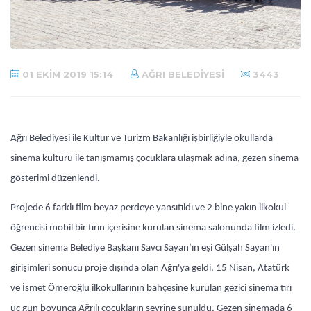
01 EKIM 2019 15:14
AĞRI BELEDIYESI
3443
Ağrı Belediyesi ile Kültür ve Turizm Bakanlığı işbirliğiyle okullarda
sinema kültürü ile tanışmamış çocuklara ulaşmak adına, gezen sinema
gösterimi düzenlendi.
Projede 6 farklı film beyaz perdeye yansıtıldı ve 2 bine yakın ilkokul
öğrencisi mobil bir tırın içerisine kurulan sinema salonunda film izledi.
Gezen sinema Belediye Başkanı Savcı Sayan’ın eşi Gülşah Sayan'ın
girişimleri sonucu proje dışında olan Ağrı'ya geldi. 15 Nisan, Atatürk
ve İsmet Ömeroğlu ilkokullarının bahçesine kurulan gezici sinema tırı
üç gün boyunca Ağrılı çocukların seyrine sunuldu. Gezen sinemada 6