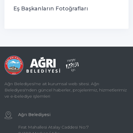
Eş Başkanların Fotoğrafları
Ağrı Belediyesi'ne ait kurumsal web sitesi. Ağrı
Belediyesi'nden güncel haberler, projelerimiz, hizmetlerimiz
ve e-belediye işlemleri
Ağrı Belediyesi
Fırat Mahallesi Atalay Caddesi No:7