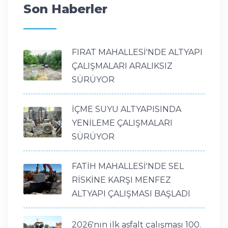
Son Haberler
FIRAT MAHALLESİ'NDE ALTYAPI
ÇALIŞMALARI ARALIKSIZ
SÜRÜYOR
İÇME SUYU ALTYAPISINDA
YENİLEME ÇALIŞMALARI
SÜRÜYOR
FATİH MAHALLESİ'NDE SEL
RİSKİNE KARŞI MENFEZ
ALTYAPI ÇALIŞMASI BAŞLADI
2026'nın ilk asfalt çalışması 100.