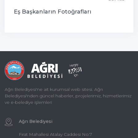
Eş Başkanların Fotoğrafları
Ağrı Belediyesi'ne ait kurumsal web sitesi. Ağrı
Belediyesi'nden güncel haberler, projelerimiz, hizmetlerimiz
ve e-belediye işlemleri
Ağrı Belediyesi
Fırat Mahallesi Atalay Caddesi No:7