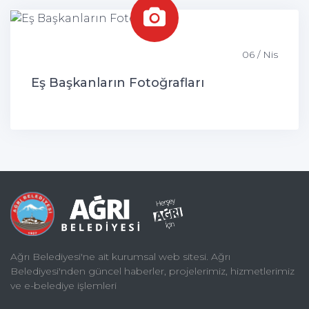
06 / Nis
Eş Başkanların Fotoğrafları
Ağrı Belediyesi'ne ait kurumsal web sitesi. Ağrı
Belediyesi'nden güncel haberler, projelerimiz, hizmetlerimiz
ve e-belediye işlemleri