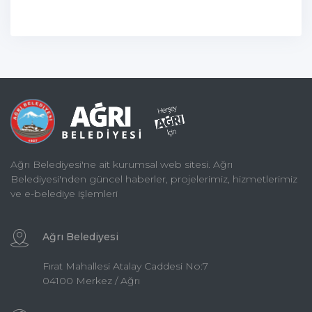
Ağrı Belediyesi'ne ait kurumsal web sitesi. Ağrı
Belediyesi'nden güncel haberler, projelerimiz, hizmetlerimiz
ve e-belediye işlemleri
Ağrı Belediyesi
Fırat Mahallesi Atalay Caddesi No:7
04100 Merkez / Ağrı