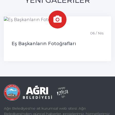
YENİ GALERİLER
06 / Nis
Eş Başkanların Fotoğrafları
Ağrı Belediyesi'ne ait kurumsal web sitesi. Ağrı
Belediyesi'nden güncel haberler, projelerimiz, hizmetlerimiz