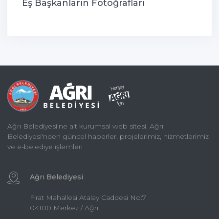
Eş Başkanların Fotoğrafları
Ağrı Belediyesi'ne ait kurumsal web sitesi. Ağrı
Belediyesi'nden güncel haberler, projelerimiz, hizmetlerimiz
ve e-belediye işlemleri
Ağrı Belediyesi
Fırat Mahallesi Atalay Caddesi No:7
04100 Merkez / Ağrı