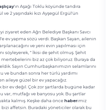
aşlıçay
'ın Aşağı Toklu köyünde tandıra
 ve 2 yaşındaki kızı Ayşegül Ergül'ün
eyi ziyaret eden Ağrı Belediye Başkanı Savcı
'e ev yapma sözü verdi. Başkan Sayan, ailenin
rşılanacağını ve yeni evin yapılması için
 söyleyerek, " İkisi de şehit olmuş. Şehit
 mertebelerini biz az çok biliyoruz. Buraya da
geldik. Sayın Cumhurbaşkanımızın selamlarını
zu ve bundan sonra her türlü yardımı
en aileye güzel bir ev yapacağız.
 bir ev değil. Çok zor şartlarda bugüne kadar
u var, mutfağı ve banyosu yok. Bu şartlar
 ayakta kalmış. Keşke daha önce
haber
imiz
 bizi affetsin. Buradaki yöneticiler olarak bu