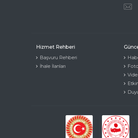
Hizmet Rehberi
Günce
Başvuru Rehberi
Habe
İhale İlanları
Foto
Vide
Etki
Duyu