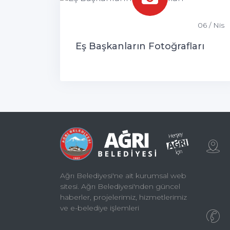
06 / Nis
Eş Başkanların Fotoğrafları
Ağrı Belediyesi'ne ait kurumsal web
sitesi. Ağrı Belediyesi'nden güncel
haberler, projelerimiz, hizmetlerimiz
ve e-belediye işlemleri