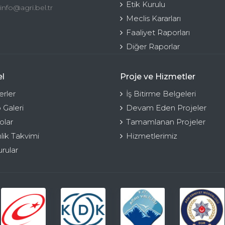
Etik Kurulu
info@agri.bel.tr
Meclis Kararları
Faaliyet Raporları
Diğer Raporlar
l
Proje ve Hizmetler
rler
İş Bitirme Belgeleri
 Galeri
Devam Eden Projeler
olar
Tamamlanan Projeler
nlik Takvimi
Hizmetlerimiz
rular