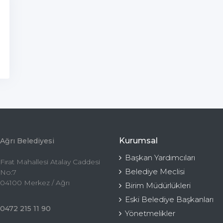
Kurumsal
Ağrı Belediyesi
Başkan Yardımcıları
Fırat Mahallesi Atalay Caddesi
Belediye Meclisi
No:7
04100 Merkez / Ağrı
Birim Müdürlükleri
Eski Belediye Başkanları
0472 215 11 90
Yönetmelikler