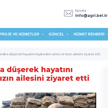
Eposta:
info@agri.bel.tr
PROJE VE HIZMETLER
GÜNCEL
HIZMET REHBERI
dıra düşerek hayatını kaybeden anne ve kızın ailesini ziyaret etti
a düşerek hayatını
ın ailesini ziyaret etti