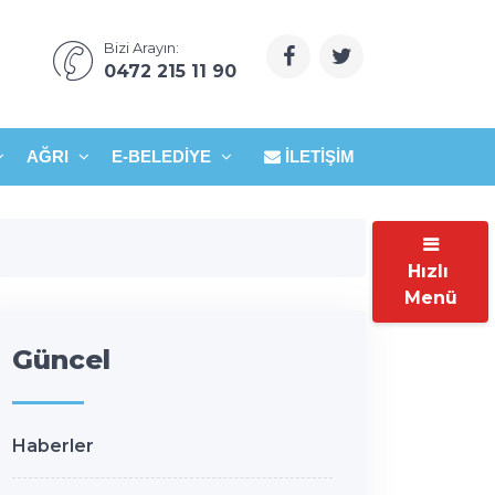
Bizi Arayın:
0472 215 11 90
AĞRI
E-BELEDIYE
İLETIŞIM
Hızlı
Menü
Güncel
Haberler