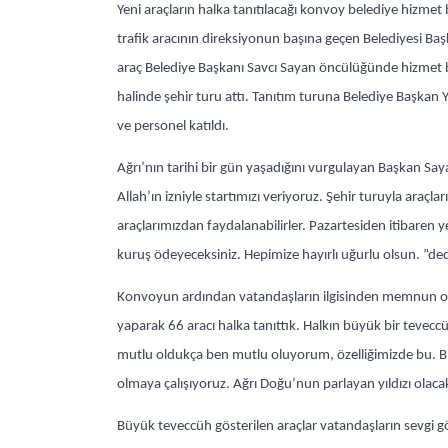
Yeni araçların halka tanıtılacağı konvoy belediye hizmet
trafik aracının direksiyonun başına geçen Belediyesi Baş
araç Belediye Başkanı Savcı Sayan öncülüğünde hizmet
halinde şehir turu attı. Tanıtım turuna Belediye Başkan Ya
ve personel katıldı.
Ağrı’nın tarihi bir gün yaşadığını vurgulayan Başkan Say
Allah’ın izniyle startımızı veriyoruz. Şehir turuyla araçla
araçlarımızdan faydalanabilirler. Pazartesiden itibaren yet
kuruş ödeyeceksiniz. Hepimize hayırlı uğurlu olsun. ”ded
Konvoyun ardından vatandaşların ilgisinden memnun old
yaparak 66 aracı halka tanıttık. Halkın büyük bir tevec
mutlu oldukça ben mutlu oluyorum, özelliğimizde bu. Biz
olmaya çalışıyoruz. Ağrı Doğu’nun parlayan yıldızı olacak
Büyük teveccüh gösterilen araçlar vatandaşların sevgi gö