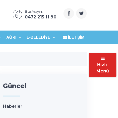
Bizi Arayın:
0472 215 11 90
AĞRI
E-BELEDIYE
İLETIŞIM
Hızlı
Menü
Güncel
Haberler