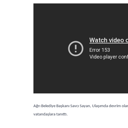
Ağrı Belediye Başkanı Savcı Sayan, Ulaşımda devrim olar
vatandaşlara tanıttı.