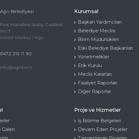
Kurumsal
Ağrı Belediyesi
Başkan Yardımcıları
Fırat Mahallesi Atalay Caddesi
Belediye Meclisi
No:7
04100 Merkez / Ağrı
Birim Müdürlükleri
Eski Belediye Başkanları
0472 215 11 90
Yönetmelikler
Etik Kurulu
info@agri.bel.tr
Meclis Kararları
Faaliyet Raporları
Diğer Raporlar
l
Proje ve Hizmetler
rler
İş Bitirme Belgeleri
 Galeri
Devam Eden Projeler
olar
Tamamlanan Projeler