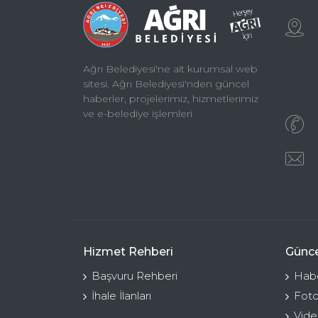
Ağrı Belediyesi'ne ait kurumsal web
sitesi. Ağrı Belediyesi'nden güncel
haberler, projelerimiz, hizmetlerimiz
ve e-belediye işlemleri
Hizmet Rehberi
Günce
Başvuru Rehberi
Habe
İhale İlanları
Foto
Vide