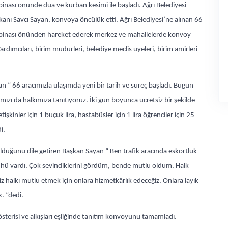
 binası önünde dua ve kurban kesimi ile başladı. Ağrı Belediyesi
kanı Savcı Sayan, konvoya öncülük etti. Ağrı Belediyesi’ne alınan 66
 binası önünden hareket ederek merkez ve mahallelerde konvoy
rdımcıları, birim müdürleri, belediye meclis üyeleri, birim amirleri
an “ 66 aracımızla ulaşımda yeni bir tarih ve süreç başladı. Bugün
rımızı da halkımıza tanıtıyoruz. İki gün boyunca ücretsiz bir şekilde
işkinler için 1 buçuk lira, hastabüsler için 1 lira öğrenciler için 25
i.
uğunu dile getiren Başkan Sayan “ Ben trafik aracında eskortluk
cühü vardı. Çok sevindiklerini gördüm, bende mutlu oldum. Halk
 halkı mutlu etmek için onlara hizmetkârlık edeceğiz. Onlara layık
. “dedi.
sterisi ve alkışları eşliğinde tanıtım konvoyunu tamamladı.