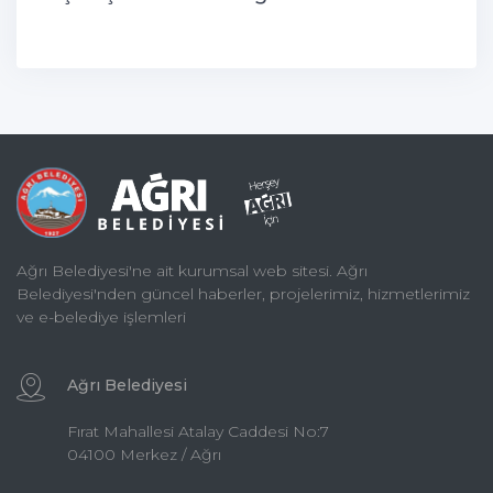
Ağrı Belediyesi'ne ait kurumsal web sitesi. Ağrı
Belediyesi'nden güncel haberler, projelerimiz, hizmetlerimiz
ve e-belediye işlemleri
Ağrı Belediyesi
Fırat Mahallesi Atalay Caddesi No:7
04100 Merkez / Ağrı