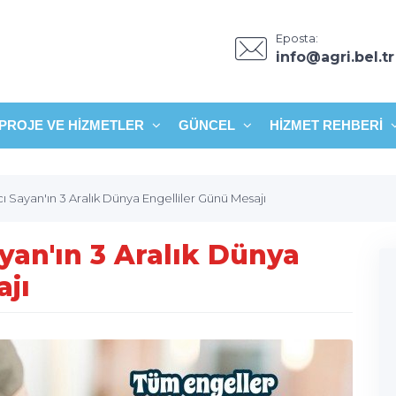
Eposta:
info@agri.bel.tr
PROJE VE HIZMETLER
GÜNCEL
HIZMET REHBERI
 Sayan'ın 3 Aralık Dünya Engelliler Günü Mesajı
yan'ın 3 Aralık Dünya
ajı