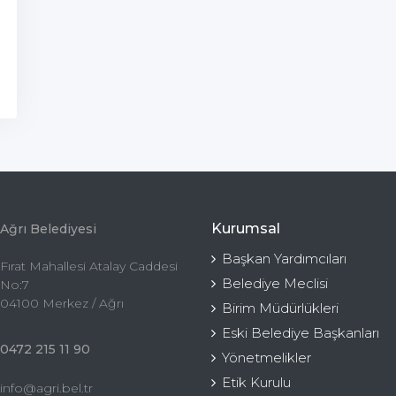
Kurumsal
Ağrı Belediyesi
Başkan Yardımcıları
Fırat Mahallesi Atalay Caddesi
Belediye Meclisi
No:7
04100 Merkez / Ağrı
Birim Müdürlükleri
Eski Belediye Başkanları
0472 215 11 90
Yönetmelikler
Etik Kurulu
info@agri.bel.tr