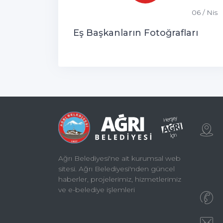
06 / Nis
Eş Başkanların Fotoğrafları
Ağrı Belediyesi'ne ait kurumsal web
sitesi. Ağrı Belediyesi'nden güncel
haberler, projelerimiz, hizmetlerimiz
ve e-belediye işlemleri