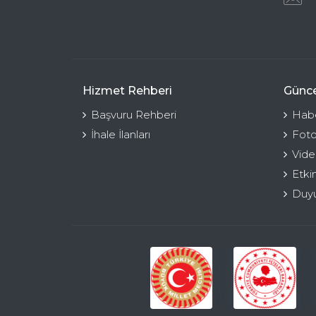
Hizmet Rehberi
Günce
Başvuru Rehberi
Habe
İhale İlanları
Foto
Vide
Etki
Duyu