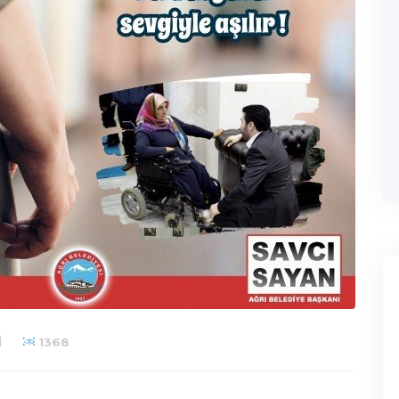
I
1368