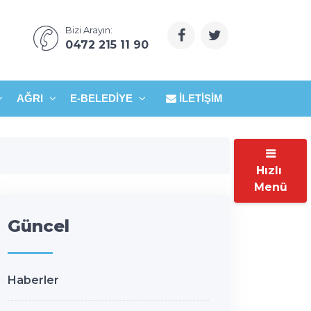
Bizi Arayın:
0472 215 11 90
AĞRI
E-BELEDIYE
İLETIŞIM
Hızlı
Menü
Güncel
Haberler