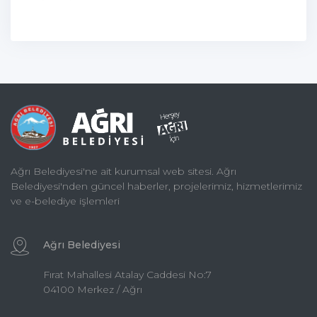
Ağrı Belediyesi'ne ait kurumsal web sitesi. Ağrı
Belediyesi'nden güncel haberler, projelerimiz, hizmetlerimiz
ve e-belediye işlemleri
Ağrı Belediyesi
Fırat Mahallesi Atalay Caddesi No:7
04100 Merkez / Ağrı