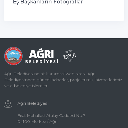
Eş Başkanların Fotoğrafları
Ağrı Belediyesi'ne ait kurumsal web sitesi. Ağrı
Belediyesi'nden güncel haberler, projelerimiz, hizmetlerimiz
ve e-belediye işlemleri
Ağrı Belediyesi
Fırat Mahallesi Atalay Caddesi No:7
04100 Merkez / Ağrı