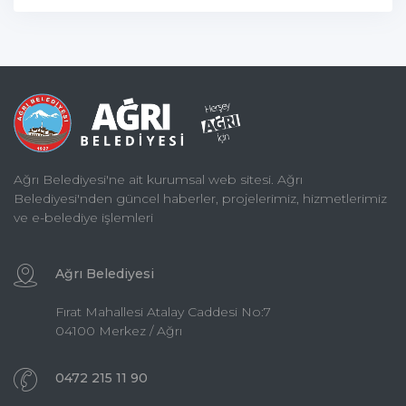
Ağrı Belediyesi'ne ait kurumsal web sitesi. Ağrı
Belediyesi'nden güncel haberler, projelerimiz, hizmetlerimiz
ve e-belediye işlemleri
Ağrı Belediyesi
Fırat Mahallesi Atalay Caddesi No:7
04100 Merkez / Ağrı
0472 215 11 90