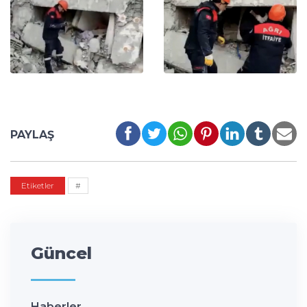
PAYLAŞ
Etiketler
#
Güncel
Haberler