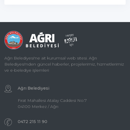
Ağrı Belediyesi'ne ait kurumsal web sitesi. Ağrı
Belediyesi'nden güncel haberler, projelerimiz, hizmetlerimiz
ve e-belediye işlemleri
Ağrı Belediyesi
Fırat Mahallesi Atalay Caddesi No:7
04100 Merkez / Ağrı
0472 215 11 90