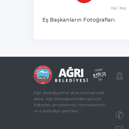
06 / Nis
Eş Başkanların Fotoğrafları
Ağrı Belediyesi'ne ait kurumsal web
sitesi. Ağrı Belediyesi'nden güncel
haberler, projelerimiz, hizmetlerimiz
ve e-belediye işlemleri