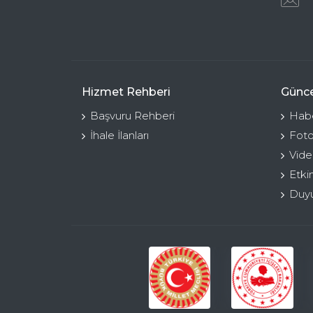
Hizmet Rehberi
Günce
Başvuru Rehberi
Habe
İhale İlanları
Foto
Vide
Etki
Duyu