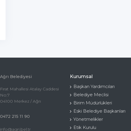
Kurumsal
Ağrı Belediyesi
Başkan Yardımcıları
Fırat Mahallesi Atalay Caddesi
Belediye Meclisi
No:7
04100 Merkez / Ağrı
Birim Müdürlükleri
Eski Belediye Başkanları
0472 215 11 90
Yönetmelikler
Etik Kurulu
info@agri.bel.tr