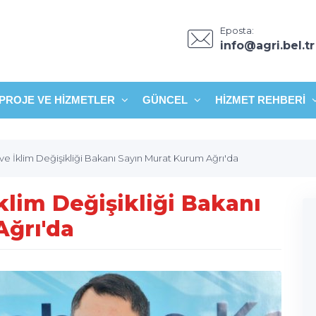
Eposta:
info@agri.bel.tr
PROJE VE HIZMETLER
GÜNCEL
HIZMET REHBERI
 ve İklim Değişikliği Bakanı Sayın Murat Kurum Ağrı'da
İklim Değişikliği Bakanı
Ağrı'da