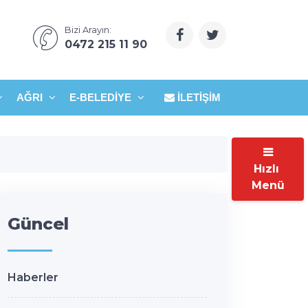
Bizi Arayın:
0472 215 11 90
AĞRI
E-BELEDIYE
İLETIŞIM
Hızlı
Menü
Güncel
Haberler