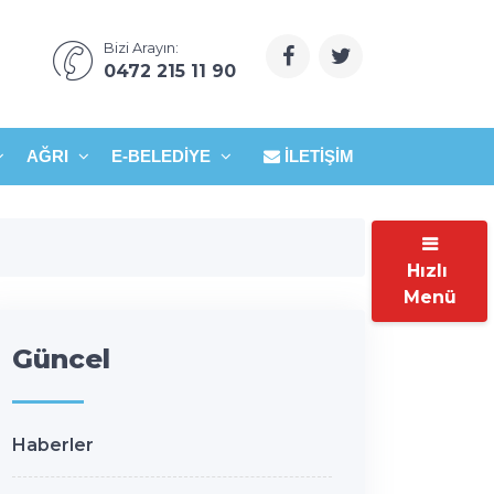
Bizi Arayın:
0472 215 11 90
AĞRI
E-BELEDIYE
İLETIŞIM
Hızlı
Menü
Güncel
Haberler