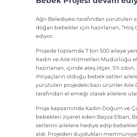
Bebek Projesi devam edi
Ağrı Belediyesi tarafından yürütülen 
doğan bebekler için hazırlanan, “Hoş
ediyor.
Projede toplamda 7 bin 500 aileye yeni
Kadın ve Aile Hizmetleri Müdürlüğü ek
hazırlanan, içinde ateş ölçer, 5'li zıbı
ihtiyaçların olduğu bebek setleri ailel
yürütülen projedeki bazı ürünler Aile
tarafından el emeği olarak ailelere ulaş
Proje kapsamında Kadın Doğum ve Ço
bebekleri ziyaret eden Beyza Elban, 
setlerini ailelere hediye edip bebekl
aldı. Projeden duydukları memnuniyeti d