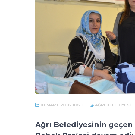
01 MART 2018 10:21
AĞRI BELEDIYESI
Ağrı Belediyesinin geçen y