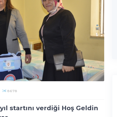
8678
ıl startını verdiği Hoş Geldin