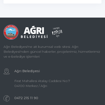
Ağrı Belediyesi'ne ait kurumsal web sitesi. Ağrı
Belediyesi'nden güncel haberler, projelerimiz, hizmetlerimiz
ve e-belediye işlemleri
Ağrı Belediyesi
Fırat Mahallesi Atalay Caddesi No:7
04100 Merkez / Ağrı
0472 215 11 90