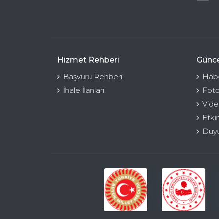
Hizmet Rehberi
Günce
Başvuru Rehberi
Habe
İhale İlanları
Foto
Vide
Etki
Duyu