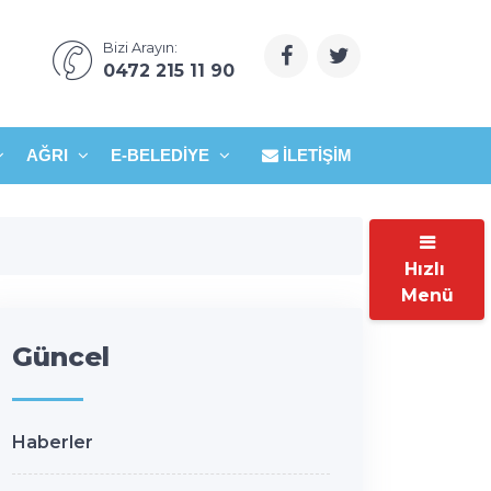
Bizi Arayın:
0472 215 11 90
AĞRI
E-BELEDIYE
İLETIŞIM
Hızlı
Menü
Güncel
Haberler