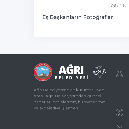
06 / Nis
Eş Başkanların Fotoğrafları
Ağrı Belediyesi'ne ait kurumsal web
sitesi. Ağrı Belediyesi'nden güncel
haberler, projelerimiz, hizmetlerimiz
ve e-belediye işlemleri