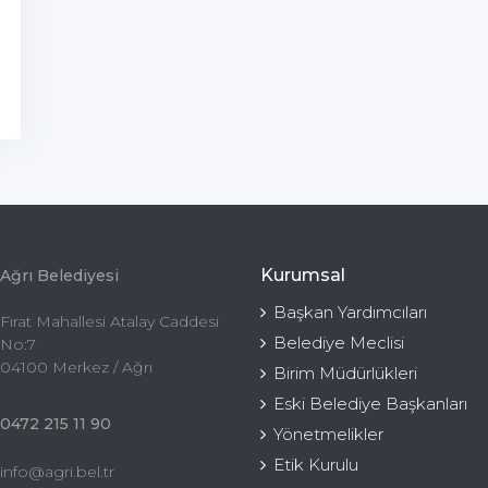
Kurumsal
Ağrı Belediyesi
Başkan Yardımcıları
Fırat Mahallesi Atalay Caddesi
Belediye Meclisi
No:7
04100 Merkez / Ağrı
Birim Müdürlükleri
Eski Belediye Başkanları
0472 215 11 90
Yönetmelikler
Etik Kurulu
info@agri.bel.tr