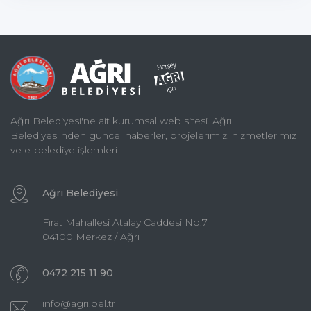
Ağrı Belediyesi'ne ait kurumsal web sitesi. Ağrı
Belediyesi'nden güncel haberler, projelerimiz, hizmetlerimiz
ve e-belediye işlemleri
Ağrı Belediyesi
Fırat Mahallesi Atalay Caddesi No:7
04100 Merkez / Ağrı
0472 215 11 90
info@agri.bel.tr