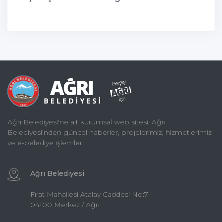
Ağrı Belediyesi'ne ait kurumsal web sitesi. Ağrı
Belediyesi'nden güncel haberler, projelerimiz, hizmetlerimiz
ve e-belediye işlemleri
Ağrı Belediyesi
Fırat Mahallesi Atalay Caddesi No:7
04100 Merkez / Ağrı