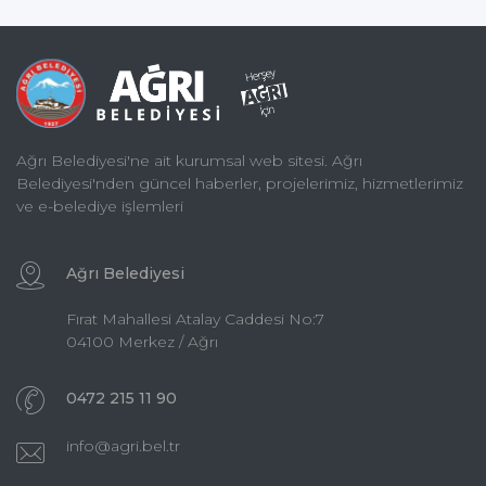
Ağrı Belediyesi'ne ait kurumsal web sitesi. Ağrı
Belediyesi'nden güncel haberler, projelerimiz, hizmetlerimiz
ve e-belediye işlemleri
Ağrı Belediyesi
Fırat Mahallesi Atalay Caddesi No:7
04100 Merkez / Ağrı
0472 215 11 90
info@agri.bel.tr