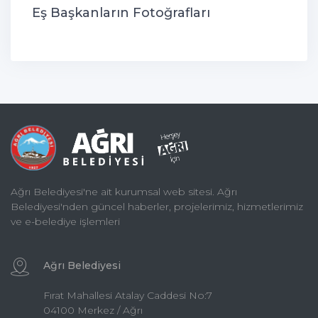
Eş Başkanların Fotoğrafları
Ağrı Belediyesi'ne ait kurumsal web sitesi. Ağrı
Belediyesi'nden güncel haberler, projelerimiz, hizmetlerimiz
ve e-belediye işlemleri
Ağrı Belediyesi
Fırat Mahallesi Atalay Caddesi No:7
04100 Merkez / Ağrı