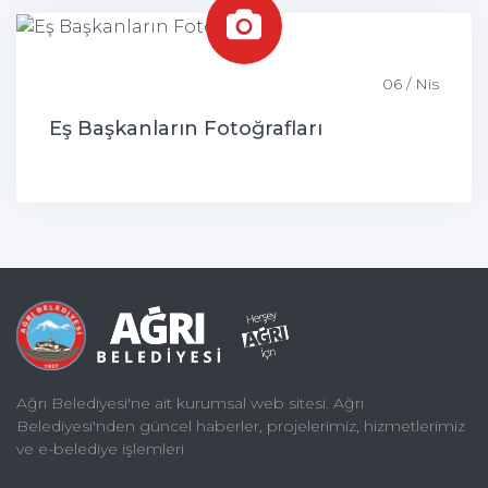
06 / Nis
Eş Başkanların Fotoğrafları
Ağrı Belediyesi'ne ait kurumsal web sitesi. Ağrı
Belediyesi'nden güncel haberler, projelerimiz, hizmetlerimiz
ve e-belediye işlemleri